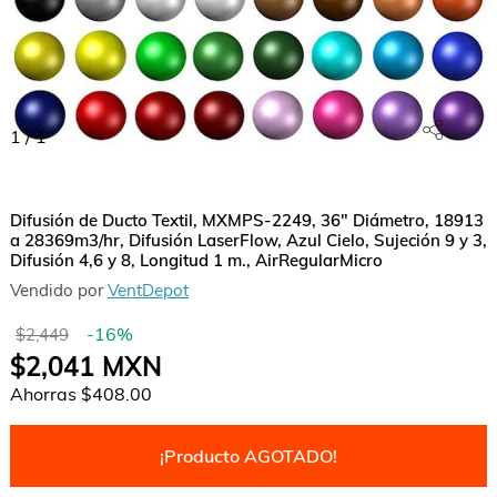
1
/
1
Difusión de Ducto Textil, MXMPS-2249, 36" Diámetro, 18913
a 28369m3/hr, Difusión LaserFlow, Azul Cielo, Sujeción 9 y 3,
Difusión 4,6 y 8, Longitud 1 m., AirRegularMicro
Vendido por
VentDepot
-
16
%
$2,449
$2,041
MXN
Ahorras
$408.00
¡Producto AGOTADO!