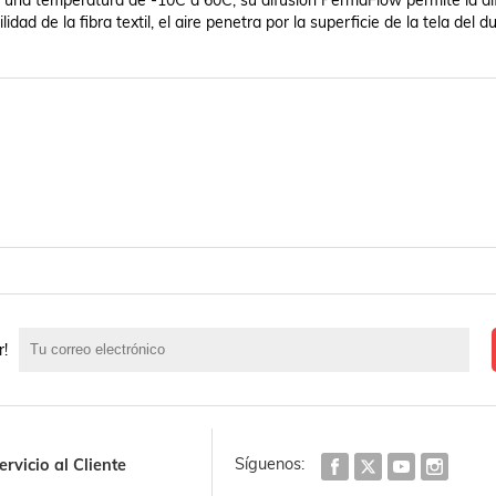
 una temperatura de -10C a 60C, su difusión PermaFlow permite la dif
ad de la fibra textil, el aire penetra por la superficie de la tela del du
r!
Síguenos:
ervicio al Cliente