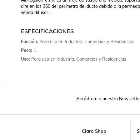
AirRegularPerma es un traje de sastre a la medida, soporta
aire en los 360 del perímetro del ducto debido a la permeabilid
venda difusor...
ESPECIFICACIONES
Función
Para uso en Industria, Comercios y Residencias
Peso
1
Uso
Para uso en Industria, Comercios y Residencias
¡Regístrate a nuestro Newslette
Claro Shop
S