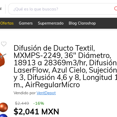
l
Ofertas
Gamers
Supermercado
Blog Claroshop
Difusión de Ducto Textil,
MXMPS-2249, 36" Diámetro,
18913 a 28369m3/hr, Difusión
LaserFlow, Azul Cielo, Sujeción
y 3, Difusión 4,6 y 8, Longitud 
m., AirRegularMicro
Vendido por
VentDepot
$2,449
-
16
%
$2,041
MXN