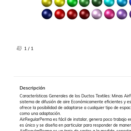
Libros, revistas y comics
Películas, series de tv y música
Otras categorías
Bebidas
Súpermercado
Farmacia
1
/
1
Descripción
Características Generales de los Ductos Textiles: Minas A
sistema de difusión de aire Económicamente eficientes y est
ofrece la posibilidad de adaptarse a cualquier tipo de espac
como una adaptación.

AirRegularPerma es fácil de instalar, genera poco trabajo 
es único y se diseña en particular para responder de maner