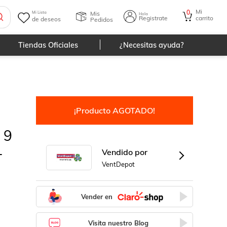
Mi
0
Mis
Mi Lista
Hola
Registrate
carrito
de deseos
Pedidos
Tiendas Oficiales
¿Necesitas ayuda?
¡Producto AGOTADO!
 9
1
Vendido por
VentDepot
Vender en
Visita nuestro Blog