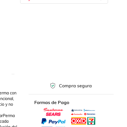
Compra segura
erma con 
cional, 
Formas de Pago
io y no 
larPerma 
cada 