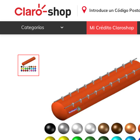
.
Introduce un Código Posta
Categorías
Mi Crédito Claroshop
Celulares y telefonía
Electrónica y tecnología
Videojuegos
Hogar y jardín
Deportes y ocio
Animales y mascotas
Ferretería y autos
Ropa, calzado y accesorios
Mamá y bebé
Salud, belleza y cuidado personal
Joyería y relojes
Juegos y juguetes