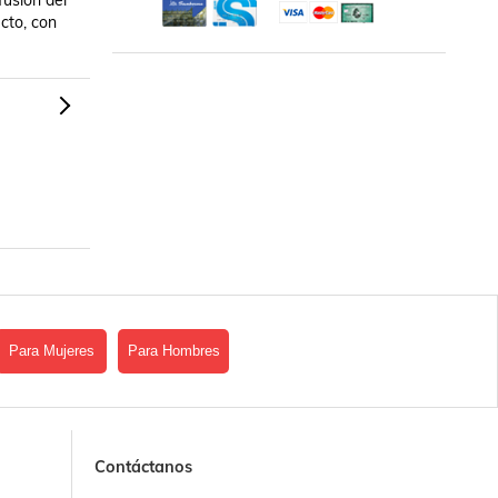
usión del 
cto, con 
Para Mujeres
Para Hombres
Contáctanos