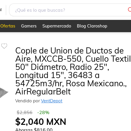
l
Ofertas
Gamers
Supermercado
Blog Claroshop
Cople de Union de Ductos de
Aire, MXCCB-550, Cuello Textil
50" Diámetro, Radio 25",
Longitud 15", 36483 a
54725m3/hr, Rosa Mexicano.,
AirRegularBelt
Vendido por
VentDepot
$2,856
-
28
%
$2,040
MXN
Ahorras
$816.00