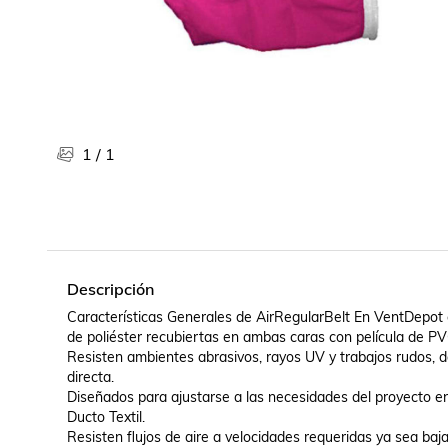
Libros, revistas y comics
Películas, series de tv y música
Otras categorías
Bebidas
Súpermercado
Farmacia
1
/
1
Descripción
Características Generales de AirRegularBelt En VentDepot c
de poliéster recubiertas en ambas caras con película de PVC,
Resisten ambientes abrasivos, rayos UV y trabajos rudos, 
directa.

Diseñados para ajustarse a las necesidades del proyecto en la
Ducto Textil.

Resisten flujos de aire a velocidades requeridas ya sea baja,