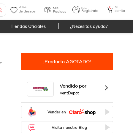
Mi
0
Mis
Mi Lista
Hola
Registrate
carrito
de deseos
Pedidos
Tiendas Oficiales
¿Necesitas ayuda?
,
¡Producto AGOTADO!
Vendido por
VentDepot
Vender en
Visita nuestro Blog