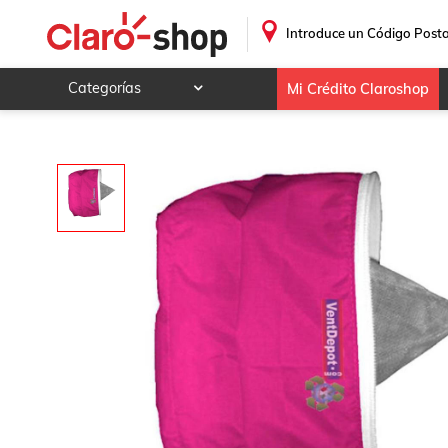
.
Introduce un Código Posta
Categorías
Mi Crédito Claroshop
Celulares y telefonía
Electrónica y tecnología
Videojuegos
Hogar y jardín
Deportes y ocio
Animales y mascotas
Ferretería y autos
Ropa, calzado y accesorios
Mamá y bebé
Salud, belleza y cuidado personal
Joyería y relojes
Juegos y juguetes