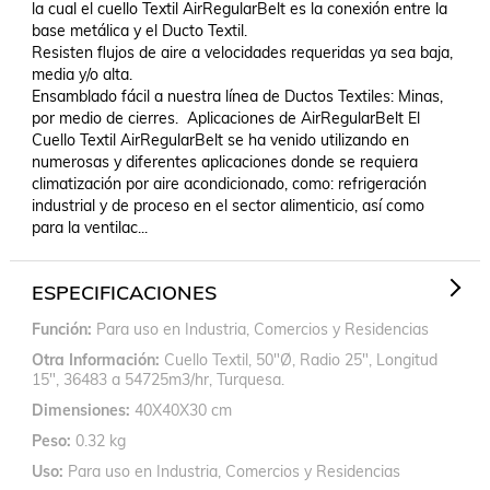
la cual el cuello Textil AirRegularBelt es la conexión entre la 
base metálica y el Ducto Textil.

Resisten flujos de aire a velocidades requeridas ya sea baja, 
media y/o alta.

Ensamblado fácil a nuestra línea de Ductos Textiles: Minas, 
por medio de cierres.  Aplicaciones de AirRegularBelt El 
Cuello Textil AirRegularBelt se ha venido utilizando en 
numerosas y diferentes aplicaciones donde se requiera 
climatización por aire acondicionado, como: refrigeración 
industrial y de proceso en el sector alimenticio, así como 
para la ventilac...
ESPECIFICACIONES
Función
Para uso en Industria, Comercios y Residencias
Otra Información
Cuello Textil, 50"Ø, Radio 25", Longitud
15", 36483 a 54725m3/hr, Turquesa.
Dimensiones
40X40X30 cm
Peso
0.32 kg
Uso
Para uso en Industria, Comercios y Residencias