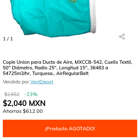
1
/
1
Cople Union para Ducto de Aire, MXCCB-542, Cuello Textil,
50" Diámetro, Radio 25", Longitud 15", 36483 a
54725m3/hr, Turquesa., AirRegularBelt
Vendido por
VentDepot
-
23
%
$2,652
$2,040
MXN
Ahorras
$612.00
¡Producto AGOTADO!