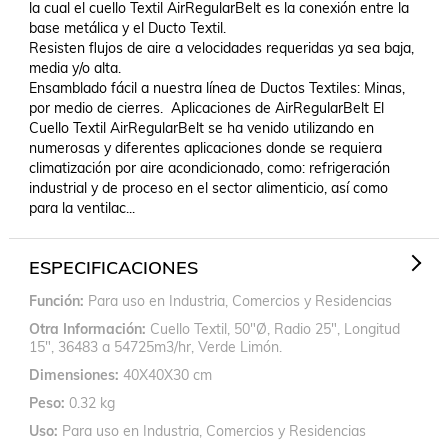
la cual el cuello Textil AirRegularBelt es la conexión entre la 
base metálica y el Ducto Textil.

Resisten flujos de aire a velocidades requeridas ya sea baja, 
media y/o alta.

Ensamblado fácil a nuestra línea de Ductos Textiles: Minas, 
por medio de cierres.  Aplicaciones de AirRegularBelt El 
Cuello Textil AirRegularBelt se ha venido utilizando en 
numerosas y diferentes aplicaciones donde se requiera 
climatización por aire acondicionado, como: refrigeración 
industrial y de proceso en el sector alimenticio, así como 
para la ventilac...
ESPECIFICACIONES
Función
Para uso en Industria, Comercios y Residencias
Otra Información
Cuello Textil, 50"Ø, Radio 25", Longitud
15", 36483 a 54725m3/hr, Verde Limón.
Dimensiones
40X40X30 cm
Peso
0.32 kg
Uso
Para uso en Industria, Comercios y Residencias