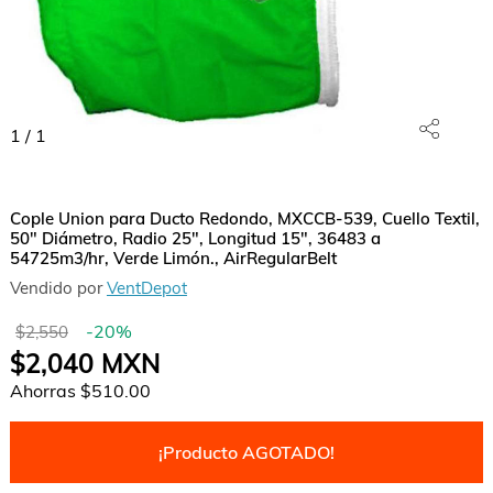
1
/
1
Cople Union para Ducto Redondo, MXCCB-539, Cuello Textil,
50" Diámetro, Radio 25", Longitud 15", 36483 a
54725m3/hr, Verde Limón., AirRegularBelt
Vendido por
VentDepot
-
20
%
$2,550
$2,040
MXN
Ahorras
$510.00
¡Producto AGOTADO!