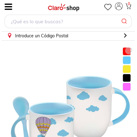
TAZA PERSONALIZADA GLOBO AEROSTÁTICO MODELO 
0
.
Introduce un Código Postal