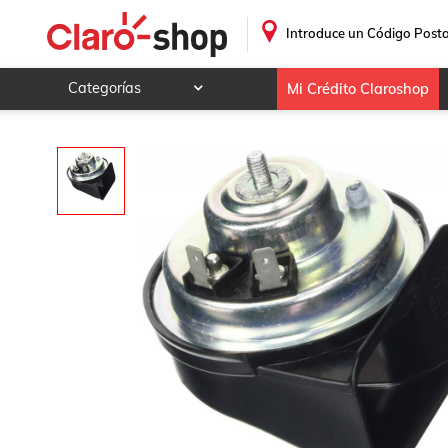
Bocina Claxon Para Chevrolet Volt 1999 - 2016 (Fiamm)
.
Introduce un Código Posta
Categorías
Mi Crédito Claroshop
Celulares y telefonía
Electrónica y tecnología
Videojuegos
Hogar y jardín
Deportes y ocio
Animales y mascotas
Ferretería y autos
Ropa, calzado y accesorios
Mamá y bebé
Salud, belleza y cuidado personal
Joyería y relojes
Juegos y juguetes