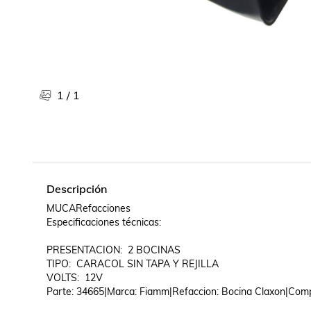
Libros, revistas y comics
Películas, series de tv y música
Otras categorías
Bebidas
Súpermercado
1
/
1
Farmacia
Descripción
MUCARefacciones

Especificaciones técnicas:

PRESENTACION:  2 BOCINAS

TIPO:  CARACOL SIN TAPA Y REJILLA

VOLTS:  12V

Parte: 34665|Marca: Fiamm|Refaccion: Bocina Claxon|Compa