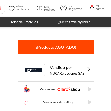
Mi
0
Mis
Mi Lista
Hola
Registrate
carrito
de deseos
Pedidos
Tiendas Oficiales
¿Necesitas ayuda?
¡Producto AGOTADO!
Vendido por
MUCARefacciones SAS
Vender en
Visita nuestro Blog