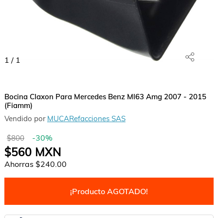
1
/
1
Bocina Claxon Para Mercedes Benz Ml63 Amg 2007 - 2015
(Fiamm)
Vendido por
MUCARefacciones SAS
-
30
%
$800
$560
MXN
Ahorras
$240.00
¡Producto AGOTADO!