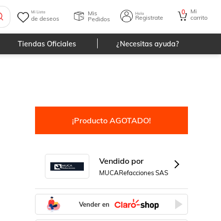
Mi
0
Mis
Mi Lista
Hola
Registrate
carrito
de deseos
Pedidos
Tiendas Oficiales
¿Necesitas ayuda?
¡Producto AGOTADO!
Vendido por
MUCARefacciones SAS
Vender en