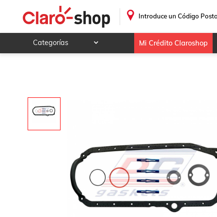
.
Introduce un Código Posta
Categorías
Mi Crédito Claroshop
Celulares y telefonía
Electrónica y tecnología
Videojuegos
Hogar y jardín
Deportes y ocio
Animales y mascotas
Ferretería y autos
Ropa, calzado y accesorios
Mamá y bebé
Salud, belleza y cuidado personal
Joyería y relojes
Juegos y juguetes