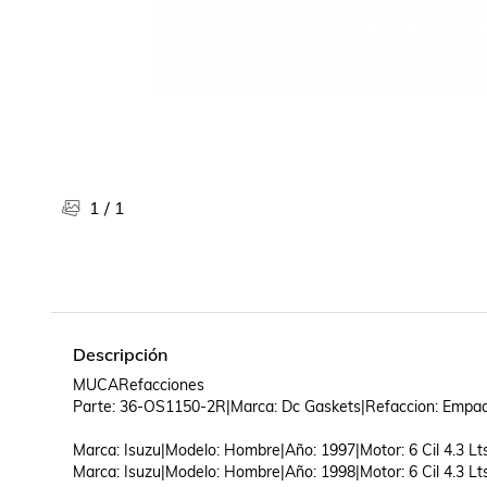
Libros, revistas y comics
Películas, series de tv y música
Otras categorías
Bebidas
Súpermercado
Farmacia
1
/
1
Descripción
MUCARefacciones

Parte: 36-OS1150-2R|Marca: Dc Gaskets|Refaccion: Empaqu
Marca: Isuzu|Modelo: Hombre|Año: 1997|Motor: 6 Cil 4.3 Lts
Marca: Isuzu|Modelo: Hombre|Año: 1998|Motor: 6 Cil 4.3 Lts