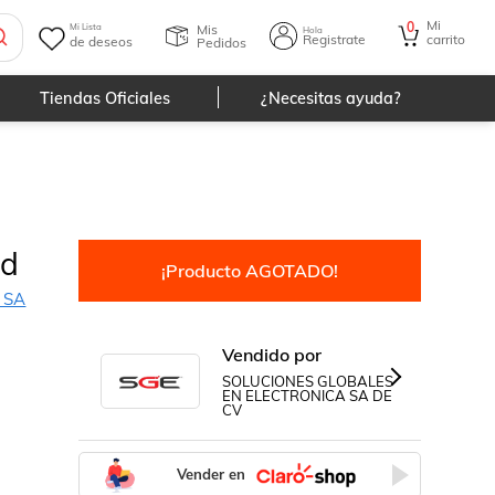
Mi
0
Mis
Mi Lista
Hola
Registrate
carrito
de deseos
Pedidos
Tiendas Oficiales
¿Necesitas ayuda?
ed
¡Producto AGOTADO!
 SA
Vendido por
SOLUCIONES GLOBALES
EN ELECTRONICA SA DE
CV
Vender en