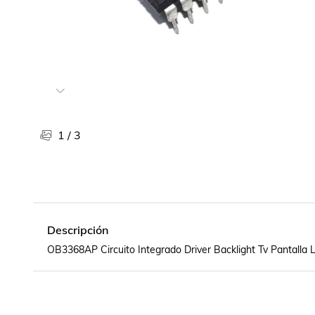
Libros, revistas y comics
Películas, series de tv y música
Otras categorías
Bebidas
Súpermercado
Farmacia
1
/
3
Descripción
OB3368AP Circuito Integrado Driver Backlight Tv Pantalla 