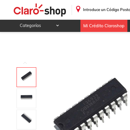
.
Introduce un Código Posta
Categorías
Mi Crédito Claroshop
Celulares y telefonía
Electrónica y tecnología
Videojuegos
Hogar y jardín
Deportes y ocio
Animales y mascotas
Ferretería y autos
Ropa, calzado y accesorios
Mamá y bebé
Salud, belleza y cuidado personal
Joyería y relojes
Juegos y juguetes