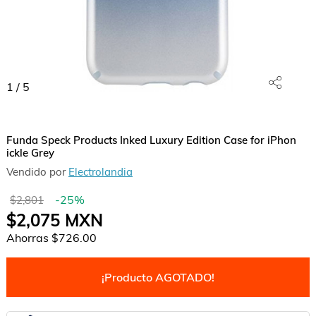
1
/
5
Funda Speck Products Inked Luxury Edition Case for iPhon
ickle Grey
Vendido por
Electrolandia
-
25
%
$2,801
$2,075
MXN
Ahorras
$726.00
¡Producto AGOTADO!