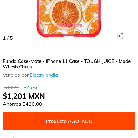
1
/
5
Funda Case-Mate - iPhone 11 Case - TOUGH JUICE - Made
Wi esh Citrus
Vendido por
Electrolandia
-
25
%
$1,621
$1,201
MXN
Ahorras
$420.00
¡Producto AGOTADO!