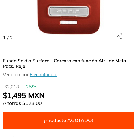
1
/
2
Funda Seidio Surface - Carcasa con función Atril de Meta
Pack, Rojo
Vendido por
Electrolandia
-
25
%
$2,018
$1,495
MXN
Ahorras
$523.00
¡Producto AGOTADO!