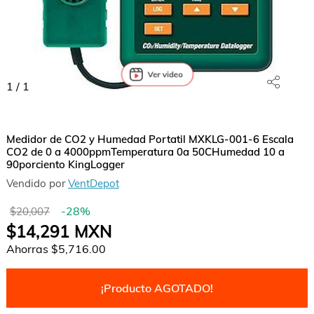
1
/
1
Medidor de CO2 y Humedad Portatil MXKLG-001-6 Escala
CO2 de 0 a 4000ppmTemperatura 0a 50CHumedad 10 a
90porciento KingLogger
Vendido por
VentDepot
-
28
%
$20,007
$14,291
MXN
Ahorras
$5,716.00
¡Producto AGOTADO!