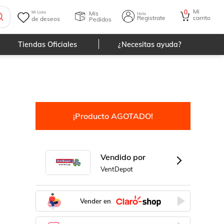
Mi
0
Mis
Mi Lista
Hola
Registrate
carrito
de deseos
Pedidos
Tiendas Oficiales
¿Necesitas ayuda?
¡Producto AGOTADO!
Vendido por
VentDepot
Vender en