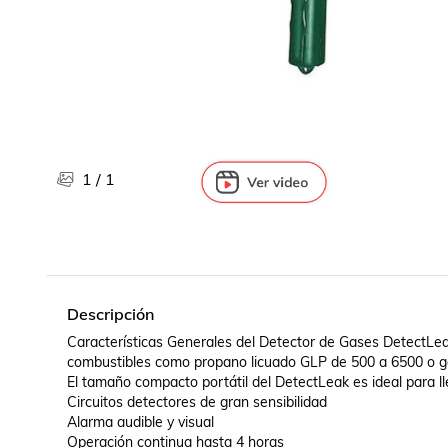
Libros, revistas y comics
Películas, series de tv y música
Otras categorías
Bebidas
Súpermercado
Farmacia
1
/
1
Descripción
Características Generales del Detector de Gases DetectLe
combustibles como propano licuado GLP de 500 a 6500 o g
El tamaño compacto portátil del DetectLeak es ideal para lleva
Circuitos detectores de gran sensibilidad 

Alarma audible y visual 

Operación continua hasta 4 horas 
