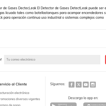
ector de Gases DectecLeak El Detector de Gases DetectLeak puede ser 
as licuado tales como botellastanques para acampar encendedores so
eck para operación continua uso industrial o sistemas complejos como 
r!
Síguenos:
ervicio al Cliente
acturación electrónica
Descarga la app en:
romociones diversas vigentes
ormas de pago