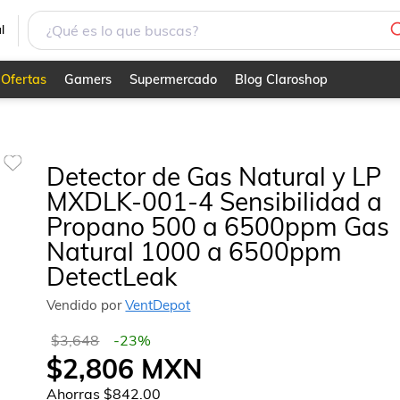
l
Ofertas
Gamers
Supermercado
Blog Claroshop
Detector de Gas Natural y LP
MXDLK-001-4 Sensibilidad a
Propano 500 a 6500ppm Gas
Natural 1000 a 6500ppm
DetectLeak
Vendido por
VentDepot
$3,648
-
23
%
$2,806
MXN
Ahorras
$842.00