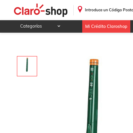
.
Introduce un Código Posta
Categorías
Mi Crédito Claroshop
Celulares y telefonía
Electrónica y tecnología
Videojuegos
Hogar y jardín
Deportes y ocio
Animales y mascotas
Ferretería y autos
Ropa, calzado y accesorios
Mamá y bebé
Salud, belleza y cuidado personal
Joyería y relojes
Juegos y juguetes