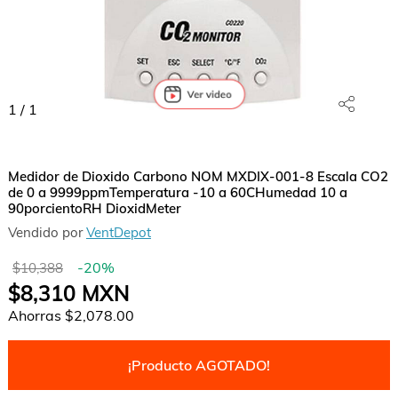
1
/
1
Medidor de Dioxido Carbono NOM MXDIX-001-8 Escala CO2
de 0 a 9999ppmTemperatura -10 a 60CHumedad 10 a
90porcientoRH DioxidMeter
Vendido por
VentDepot
-
20
%
$10,388
$8,310
MXN
Ahorras
$2,078.00
¡Producto AGOTADO!