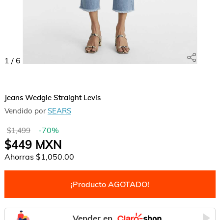
1
/
6
Jeans Wedgie Straight Levis
Vendido por
SEARS
-
70
%
$1,499
$449
MXN
Ahorras
$1,050.00
¡Producto AGOTADO!
Vender en