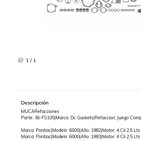
Libros, revistas y comics
Películas, series de tv y música
Otras categorías
Bebidas
Súpermercado
Farmacia
1
/
1
Descripción
MUCARefacciones

Parte: 36-FS105|Marca: Dc Gaskets|Refaccion: Juego Compl
Marca: Pontiac|Modelo: 6000|Año: 1982|Motor: 4 Cil 2.5 Lts

Marca: Pontiac|Modelo: 6000|Año: 1983|Motor: 4 Cil 2.5 Lts
