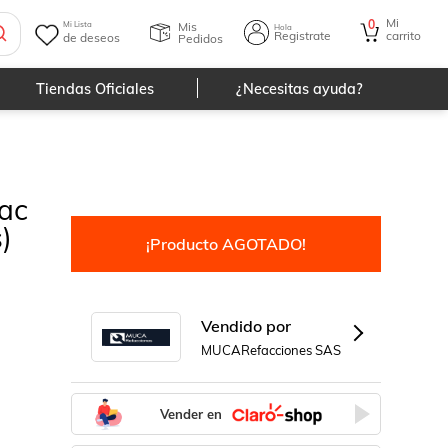
Mi
0
Mis
Mi Lista
Hola
Registrate
carrito
de deseos
Pedidos
Tiendas Oficiales
¿Necesitas ayuda?
ac
)
¡Producto AGOTADO!
Vendido por
MUCARefacciones SAS
Vender en