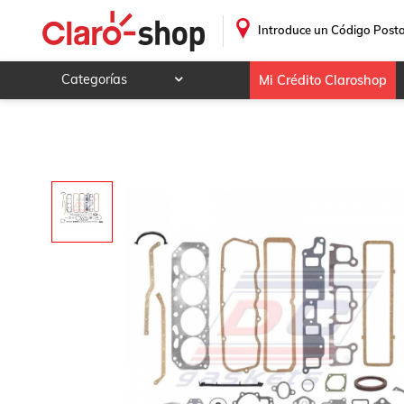
Empaque completo Para Pontiac 6000 1982 - 1986 (Dc Gas
.
Introduce un Código Posta
Categorías
Mi Crédito Claroshop
Celulares y telefonía
Electrónica y tecnología
Videojuegos
Hogar y jardín
Deportes y ocio
Animales y mascotas
Ferretería y autos
Ropa, calzado y accesorios
Mamá y bebé
Salud, belleza y cuidado personal
Joyería y relojes
Juegos y juguetes