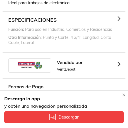
Ideal para trabajos de electrónica
ESPECIFICACIONES
Función
Para uso en Industria, Comercios y Residencias
Otra Información
Punta y Corte, 4 3/4" Longitud, Corta
Cable, Lateral
Vendido por
VentDepot
Formas de Pago
Descarga la app
Contacta a un vendedor!
y obtén una navegación personalizada
Descargar