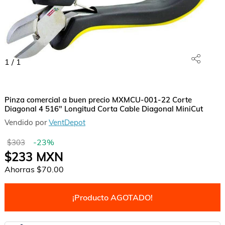
1
/
1
Pinza comercial a buen precio MXMCU-001-22 Corte
Diagonal 4 516" Longitud Corta Cable Diagonal MiniCut
Vendido por
VentDepot
-
23
%
$303
$233
MXN
Ahorras
$70.00
¡Producto AGOTADO!