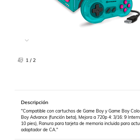
Libros, revistas y comics
Películas, series de tv y música
Otras categorías
Bebidas
Súpermercado
Farmacia
1
/
2
Descripción
"Compatible con cartuchos de Game Boy y Game Boy Color 
Boy Advance (función beta), Mejora a 720p 4: 3/16: 9 Interr
10 pies), Ranura para tarjeta de memoria incluida para actu
adaptador de CA."