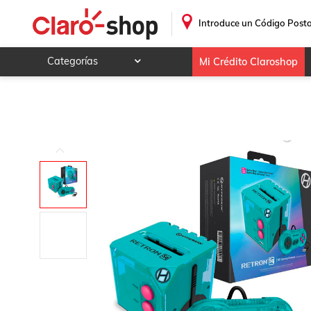
.
Introduce un Código Posta
Categorías
Mi Crédito Claroshop
Celulares y telefonía
Electrónica y tecnología
Videojuegos
Hogar y jardín
Deportes y ocio
Animales y mascotas
Ferretería y autos
Ropa, calzado y accesorios
Mamá y bebé
Salud, belleza y cuidado personal
Joyería y relojes
Juegos y juguetes