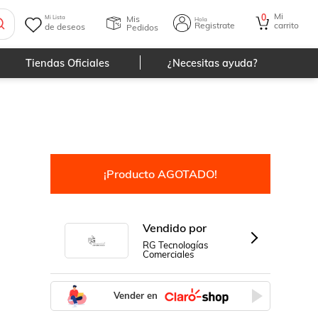
Mi
0
Mis
Mi Lista
Hola
Registrate
carrito
de deseos
Pedidos
Tiendas Oficiales
¿Necesitas ayuda?
¡Producto AGOTADO!
Vendido por
RG Tecnologías
Comerciales
Vender en