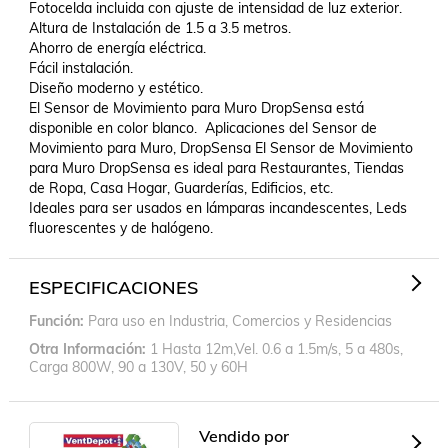
Fotocelda incluida con ajuste de intensidad de luz exterior.

Altura de Instalación de 1.5 a 3.5 metros.

Ahorro de energía eléctrica.

Fácil instalación.

Diseño moderno y estético.

El Sensor de Movimiento para Muro DropSensa está 
disponible en color blanco.  Aplicaciones del Sensor de 
Movimiento para Muro, DropSensa El Sensor de Movimiento 
para Muro DropSensa es ideal para Restaurantes, Tiendas 
de Ropa, Casa Hogar, Guarderías, Edificios, etc.

Ideales para ser usados en lámparas incandescentes, Leds 
fluorescentes y de halógeno.
ESPECIFICACIONES
Función
Para uso en Industria, Comercios y Residencias
Otra Información
1 Hasta 12m,Vel. 0.6 a 1.5m/s, 5 a 480s,
Carga 800W, 90 a 130V, 50 y 60H
Vendido por