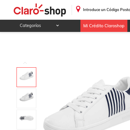
.
Introduce un Código Posta
Categorías
Mi Crédito Claroshop
Celulares y telefonía
Electrónica y tecnología
Videojuegos
Hogar y jardín
Deportes y ocio
Animales y mascotas
Ferretería y autos
Ropa, calzado y accesorios
Mamá y bebé
Salud, belleza y cuidado personal
Joyería y relojes
Juegos y juguetes