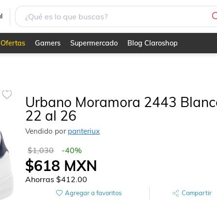
l
Ofertas
Gamers
Supermercado
Blog Claroshop
Urbano Moramora 2443 Blanc
22 al 26
Vendido por
panteriux
$1,030
-
40
%
$618
MXN
Ahorras
$412.00
Agregar a favoritos
Compartir