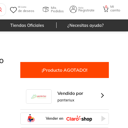
Mi
0
Mis
Mi Lista
Hola
Registrate
carrito
de deseos
Pedidos
Tiendas Oficiales
¿Necesitas ayuda?
o
¡Producto AGOTADO!
Vendido por
panteriux
Vender en