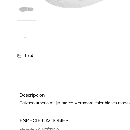
Libros, revistas y comics
Películas, series de tv y música
Otras categorías
Bebidas
Súpermercado
Farmacia
1
/
4
Descripción
Calzado urbano mujer marca Moramora color blanco modelo 
ESPECIFICACIONES
Material
SINTÉTICO