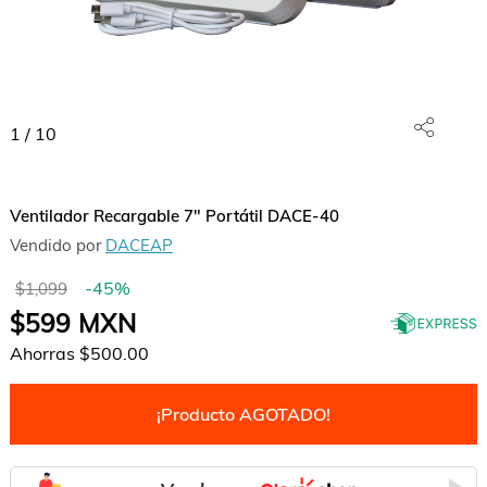
1
/
10
Ventilador Recargable 7" Portátil DACE-40
Vendido por
DACEAP
-
45
%
$1,099
$599
MXN
Ahorras
$500.00
¡Producto AGOTADO!