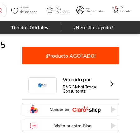
Mi
0
Mis
Mi Lista
Hola
Registrate
carrito
de deseos
Pedidos
Tiendas Oficiales
¿Necesitas ayuda?
95
¡Producto AGOTADO!
Vendido por
R&S Global Trade
Consultants
Vender en
Visita nuestro Blog