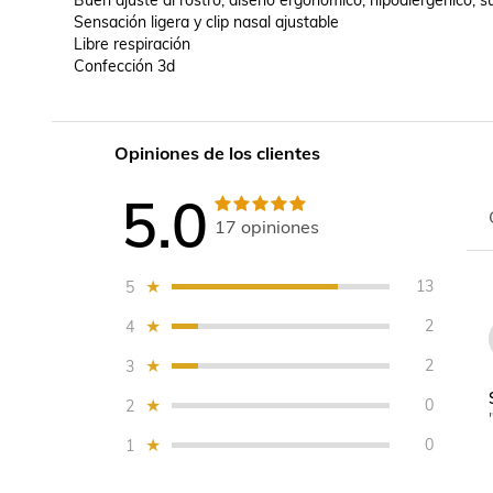
Buen ajuste al rostro, diseño ergonómico, hipoalergénico, 
Sensación ligera y clip nasal ajustable

Libre respiración

Confección 3d

Opiniones de los clientes
5.0
17
opiniones
13
5
2
4
2
3
0
2
0
1