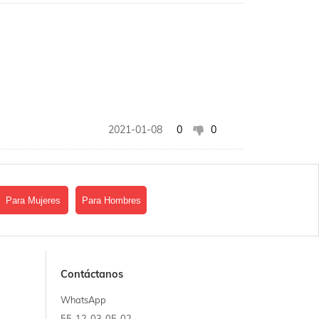
2021-01-08
0
0
Para Mujeres
Para Hombres
Contáctanos
2021-01-08
0
0
WhatsApp
55-12-03-05-02