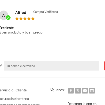
Alfred
Compra Verificada
A
Excelente
Buen producto y buen precio
Ismae
Compra Verificada
I
r!
Cumple
Los cubrebocas si están certificados
Síguenos:
ervicio al Cliente
acturación electrónica
Descarga la app en:
romociones diversas vigentes