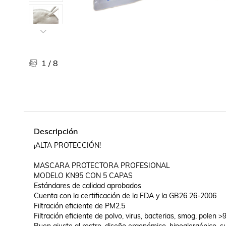
Libros, revistas y comics
Películas, series de tv y música
Otras categorías
Bebidas
Súpermercado
1
/
8
Farmacia
Descripción
¡ALTA PROTECCIÓN!

MASCARA PROTECTORA PROFESIONAL

MODELO KN95 CON 5 CAPAS

Estándares de calidad aprobados 

Cuenta con la certificación de la FDA y la GB26 26-2006 

Filtración eficiente de PM2.5

Filtración eficiente de polvo, virus, bacterias, smog, polen >