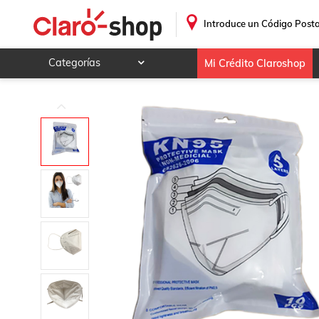
10 PIEZAS CUBREBOCAS KN95 CON 5 CAPAS
.
Introduce un Código Posta
Categorías
Mi Crédito Claroshop
Celulares y telefonía
Electrónica y tecnología
Videojuegos
Hogar y jardín
Deportes y ocio
Animales y mascotas
Ferretería y autos
Ropa, calzado y accesorios
Mamá y bebé
Salud, belleza y cuidado personal
Joyería y relojes
Juegos y juguetes