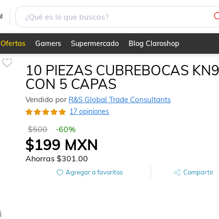
l
Ofertas
Gamers
Supermercado
Blog Claroshop
10 PIEZAS CUBREBOCAS KN
CON 5 CAPAS
Vendido por
R&S Global Trade Consultants
17 opiniones
$500
-
60
%
$199
MXN
Ahorras
$301.00
Agregar a favoritos
Compartir