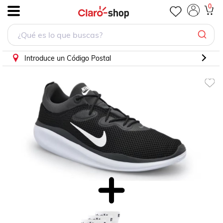
Tenis Nike Negro Hombre Acmi Running AO0268001 + CA
0
.
Introduce un Código Postal