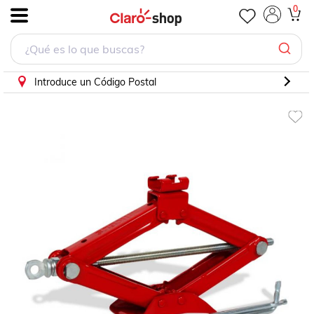
Gato mecánico tijera 1 t Mikels
0
.
Introduce un Código Postal