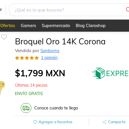
l
Ofertas
Gamers
Supermercado
Blog Claroshop
Broquel Oro 14K Corona
Vendido por
Sanborns
1 opinión
$1,799
MXN
Últimas
14
piezas
ENVÍO GRATIS
Conoce cuando te llega
Agregar a favoritos
Compartir