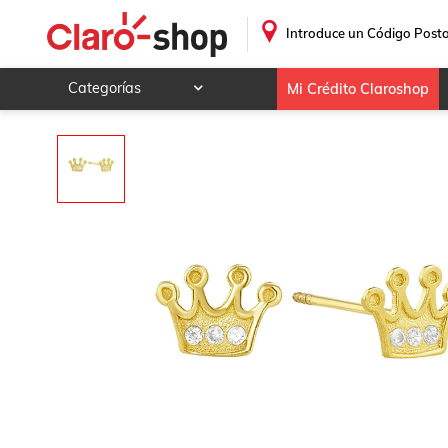
.
Introduce un Código Posta
Categorías
Mi Crédito Claroshop
Celulares y telefonía
Electrónica y tecnología
Videojuegos
Hogar y jardín
Deportes y ocio
Animales y mascotas
Ferretería y autos
Ropa, calzado y accesorios
Mamá y bebé
Salud, belleza y cuidado personal
Joyería y relojes
Juegos y juguetes