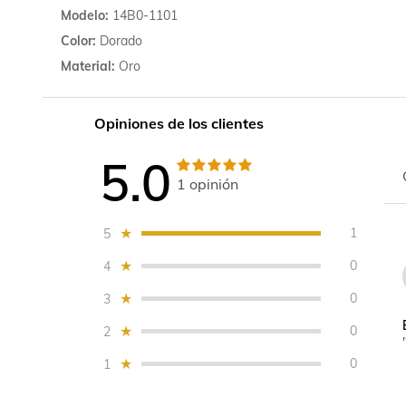
Modelo
14B0-1101
Color
Dorado
Material
Oro
Opiniones de los clientes
5.0
1
opinión
1
5
0
4
0
3
0
2
0
1