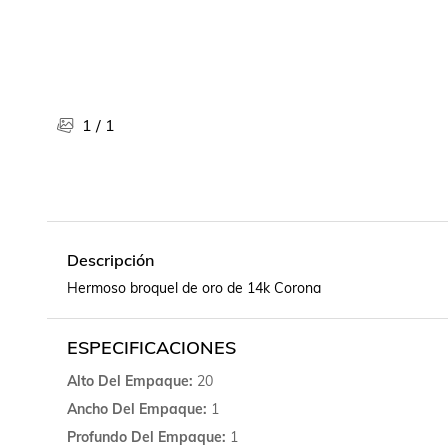
Libros, revistas y comics
Películas, series de tv y música
Otras categorías
Bebidas
Súpermercado
1
/
1
Farmacia
Descripción
Hermoso broquel de oro de 14k Corona
ESPECIFICACIONES
Alto Del Empaque
20
Ancho Del Empaque
1
Profundo Del Empaque
1