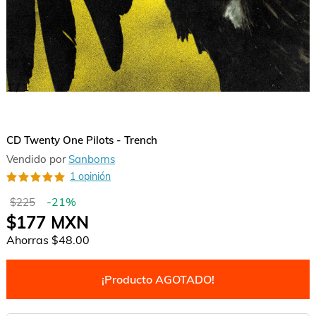
1
/
1
CD Twenty One Pilots - Trench
Vendido por
Sanborns
1 opinión
-
21
%
$225
$177
MXN
Ahorras
$48.00
¡Producto AGOTADO!