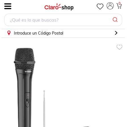
Micrófono Inalámbrico De Mano Vhf | Wr-030
0
.
Introduce un Código Postal