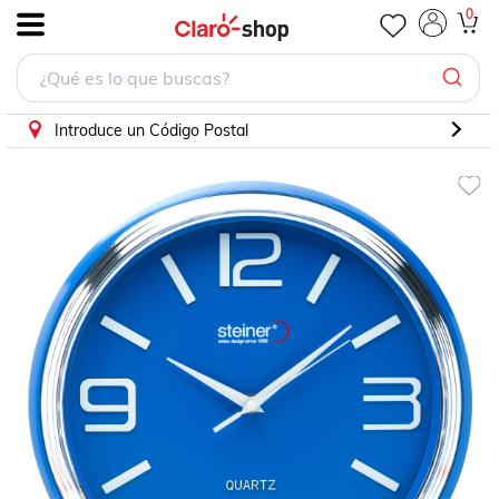
0
.
Introduce un Código Postal