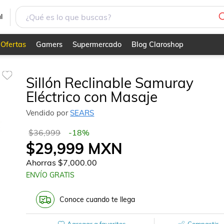
l
Ofertas
Gamers
Supermercado
Blog Claroshop
Sillón Reclinable Samuray
Eléctrico con Masaje
Vendido por
SEARS
$36,999
-
18
%
$29,999
MXN
Ahorras
$7,000.00
ENVÍO GRATIS
Conoce cuando te llega
Agregar a favoritos
Compartir