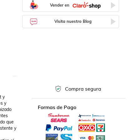
Vender en
Visita nuestro Blog
Compra segura
 y 
s y 
Formas de Pago
izado 
tes 
do que 
stente y 