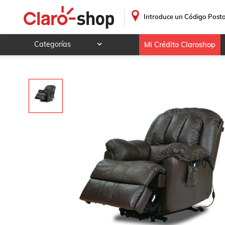
Sillón Reclinable Samuray Eléctrico con Masaje
.
Introduce un Código Posta
Categorías
Mi Crédito Claroshop
Celulares y telefonía
Electrónica y tecnología
Videojuegos
Hogar y jardín
Deportes y ocio
Animales y mascotas
Ferretería y autos
Ropa, calzado y accesorios
Mamá y bebé
Salud, belleza y cuidado personal
Joyería y relojes
Juegos y juguetes