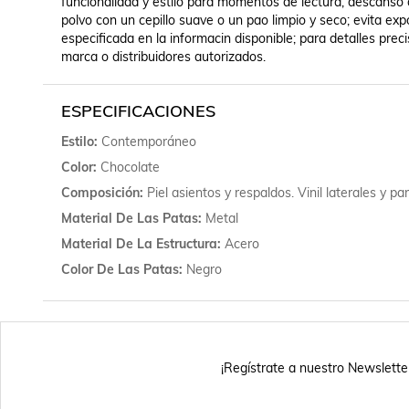
funcionalidad y estilo para momentos de lectura, descanso o
polvo con un cepillo suave o un pao limpio y seco; evita expo
especificada en la informacin disponible; para detalles precis
marca o distribuidores autorizados.
ESPECIFICACIONES
Estilo
Contemporáneo
Color
Chocolate
Composición
Piel asientos y respaldos. Vinil laterales y p
Material De Las Patas
Metal
Material De La Estructura
Acero
Color De Las Patas
Negro
¡Regístrate a nuestro Newslette