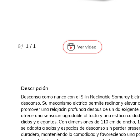
Libros, revistas y comics
Películas, series de tv y música
Otras categorías
Bebidas
Súpermercado
1
/
1
Farmacia
Descripción
Descansa como nunca con el Silln Reclinable Samuray Elctric
descanso. Su mecanismo elctrico permite reclinar y elevar co
promover una relajacin profunda despus de un da exigente. Di
ofrece una sensacin agradable al tacto y una esttica cuidad
clidos y elegantes. Con dimensiones de 110 cm de ancho, 1
se adapta a salas y espacios de descanso sin perder presenc
duradero, manteniendo la comodidad y favoreciendo una post