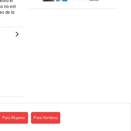
ira el 
o no est 
s de la 
Para Mujeres
Para Hombres