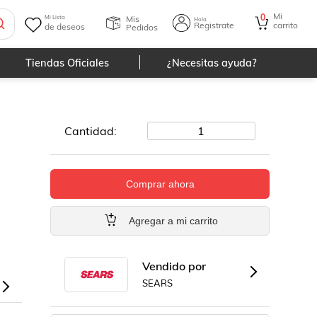
Mi
0
Mis
Mi Lista
Hola
Registrate
carrito
de deseos
Pedidos
Tiendas Oficiales
¿Necesitas ayuda?
Cantidad:
1
Comprar ahora
Agregar a mi carrito
Vendido por
SEARS