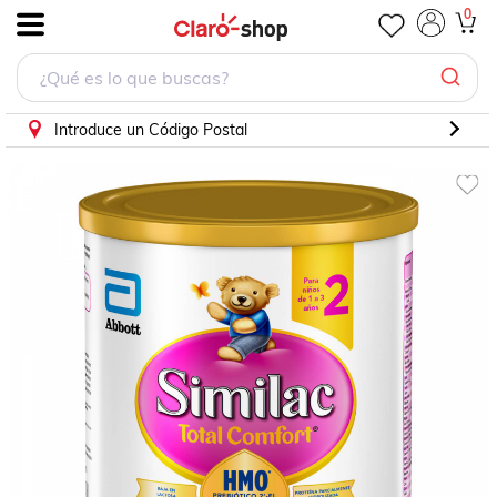
FORMULA LÁCTEA SIMILAC TOTAL COMFORT ETAPA 2 SA
0
.
Introduce un Código Postal