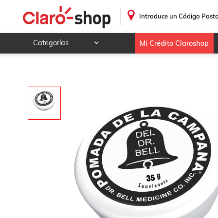
Pomada de la Campana 35g
.
Introduce un Código Posta
Categorías
Mi Crédito Claroshop
Celulares y telefonía
Electrónica y tecnología
Videojuegos
Hogar y jardín
Deportes y ocio
Animales y mascotas
Ferretería y autos
Ropa, calzado y accesorios
Mamá y bebé
Salud, belleza y cuidado personal
Joyería y relojes
Juegos y juguetes