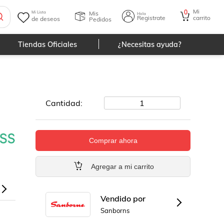
Mi
0
Mis
Mi Lista
Hola
Registrate
carrito
de deseos
Pedidos
Tiendas Oficiales
¿Necesitas ayuda?
Cantidad:
1
Comprar ahora
Agregar a mi carrito
Vendido por
Sanborns