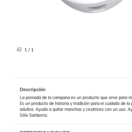
Libros, revistas y comics
Películas, series de tv y música
Otras categorías
Bebidas
Súpermercado
Farmacia
1
/
1
Descripción
La pomada de la campana es un producto que sirve para muc
Es un producto de historia y tradición para el cuidado de la 
adultos. Ayuda a quitar manchas y cicatrices con un uso. Ayu
Sólo Sanborns.