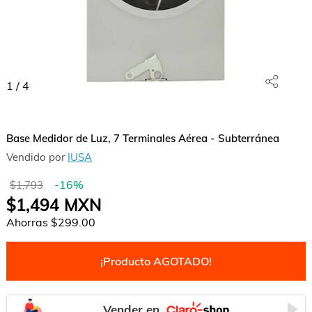
1
/
4
Base Medidor de Luz, 7 Terminales Aérea - Subterránea
Vendido por
IUSA
-
16
%
$1,793
$1,494
MXN
Ahorras
$299.00
¡Producto AGOTADO!
Vender en