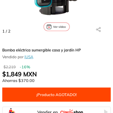
1
/
2
Bomba eléctrica sumergible casa y jardín HP
Vendido por
IUSA
-
16
%
$2,219
$1,849
MXN
Ahorras
$370.00
¡Producto AGOTADO!
Vender en