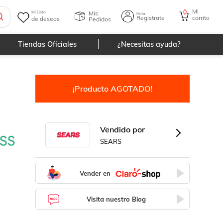
Mi
0
Mis
Mi Lista
Hola
Registrate
carrito
de deseos
Pedidos
Tiendas Oficiales
¿Necesitas ayuda?
¡Producto AGOTADO!
Vendido por
SEARS
Vender en
Visita nuestro Blog