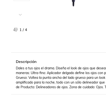
Libros, revistas y comics
Películas, series de tv y música
Otras categorías
Bebidas
Súpermercado
1
/
4
Farmacia
Descripción
Dales a tus ojos el drama. Diseña el look de ojos que desea
maneras: Ultra-fino: Aplicador delgado define los ojos con pr
Grueso: Voltea la punta ancha del lado grueso para un look 
amplificado para la noche, todo con un sólo delineador que
de Producto: Delineadores de ojos. Zona de cuidado: Ojos. T