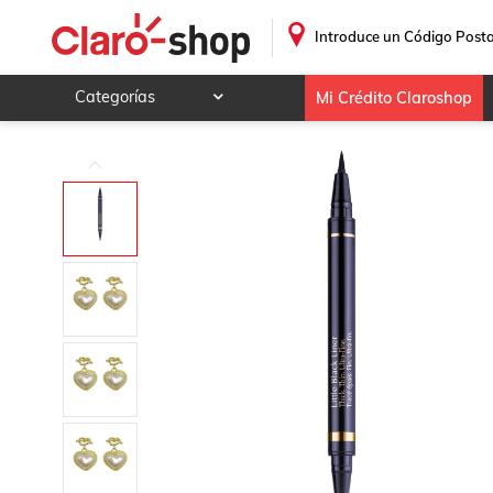
Delineadores de Ojos Estée Lauder Little Black Liner
.
Introduce un Código Posta
Categorías
Mi Crédito Claroshop
Celulares y telefonía
Electrónica y tecnología
Videojuegos
Hogar y jardín
Deportes y ocio
Animales y mascotas
Ferretería y autos
Ropa, calzado y accesorios
Mamá y bebé
Salud, belleza y cuidado personal
Joyería y relojes
Juegos y juguetes