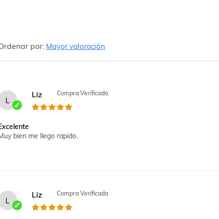
Ordenar por:
Mayor valoración
Liz
Compra Verificada
L
Excelente
Muy bien me llego rapido.
Liz
Compra Verificada
L