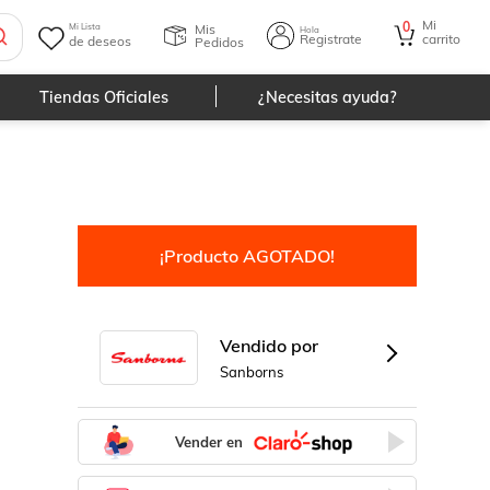
Mi
0
Mis
Mi Lista
Hola
Registrate
carrito
de deseos
Pedidos
Tiendas Oficiales
¿Necesitas ayuda?
¡Producto AGOTADO!
Vendido por
Sanborns
Vender en