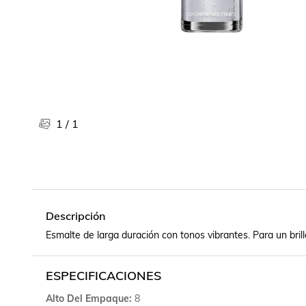
Libros, revistas y comics
Películas, series de tv y música
Otras categorías
Bebidas
Súpermercado
Farmacia
1
/
1
Descripción
Esmalte de larga duración con tonos vibrantes. Para un brill
ESPECIFICACIONES
Alto Del Empaque
8