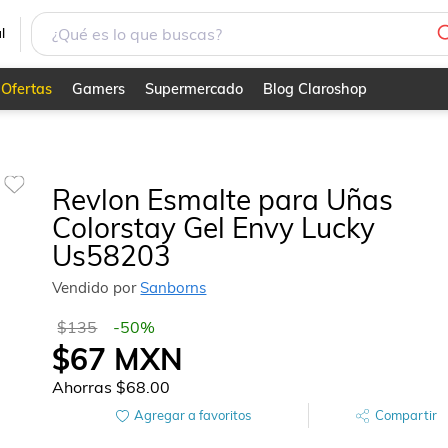
03
l
Ofertas
Gamers
Supermercado
Blog Claroshop
Revlon Esmalte para Uñas
Colorstay Gel Envy Lucky
Us58203
Vendido por
Sanborns
$135
-
50
%
$67
MXN
Ahorras
$68.00
Agregar a favoritos
Compartir