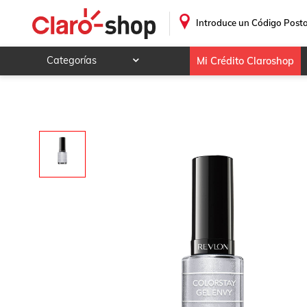
Revlon Esmalte para Uñas Colorstay Gel Envy Lucky Us582
.
Introduce un Código Posta
Categorías
Mi Crédito Claroshop
Celulares y telefonía
Electrónica y tecnología
Videojuegos
Hogar y jardín
Deportes y ocio
Animales y mascotas
Ferretería y autos
Ropa, calzado y accesorios
Mamá y bebé
Salud, belleza y cuidado personal
Joyería y relojes
Juegos y juguetes