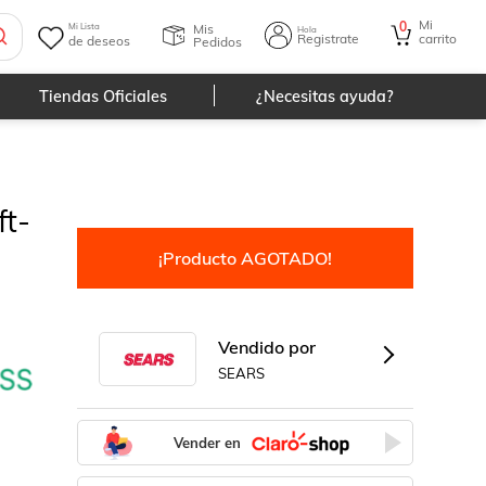
Mi
0
Mis
Mi Lista
Hola
Registrate
carrito
de deseos
Pedidos
Tiendas Oficiales
¿Necesitas ayuda?
ft-
¡Producto AGOTADO!
Vendido por
SEARS
Vender en