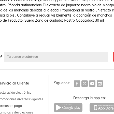
atir los efectos de la gravedad y permitir frenar mejor la caída de las
ostro. Eficacia antimanchas El extracto de jaguarzo negro bio de Montpell
ia de las manchas debidas a la edad. Proporciona al rostro un efecto lif
sa la piel. Contribuye a reducir visiblemente la aparición de manchas 
Tipo de Producto: Suero Zona de cuidado: Rostro Capacidad: 30 ml
r!
Síguenos:
ervicio al Cliente
acturación electrónica
Descarga la app en:
romociones diversas vigentes
ormas de pago
ambios y devoluciones