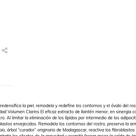
edensifica la piel, remodela y redefine los contornos y el óvalo del rost
ad Volumen Clarins El eficaz extracto de llantén menor, en sinergia co
 Al limitar la eliminación de los lípidos por intermedio de los adipocito
blastos envejecidos. Remodela los contornos del rostro, preserva la ar
o, árbol “curador” originario de Madagascar, reactiva los fibroblastos 