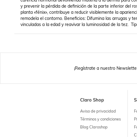
carencia hormonal devolviendo materia a la dermis para comb
y prevenir la pérdida de definición de la parte inferior del r
planta «fénix», contribuye a reducir visiblemente la aparienc
remodela el contorno. Beneficios: Difumina las arrugas y ten
vinculadas a la edad y reavivar la luminosidad de la tez.  
¡Regístrate a nuestro Newslette
Claro Shop
S
Aviso de privacidad
F
Términos y condiciones
P
Blog Claroshop
F
C