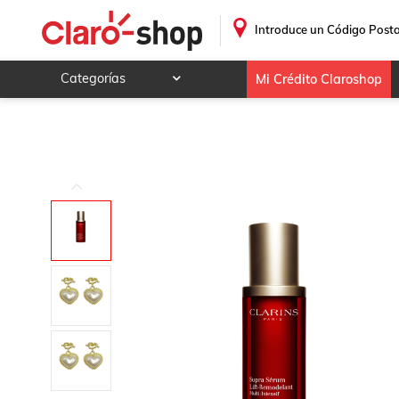
Multi-Intensive Supra Sérum Lift-Remodelant Multi-Intensif 
.
Introduce un Código Posta
Categorías
Mi Crédito Claroshop
Celulares y telefonía
Electrónica y tecnología
Videojuegos
Hogar y jardín
Deportes y ocio
Animales y mascotas
Ferretería y autos
Ropa, calzado y accesorios
Mamá y bebé
Salud, belleza y cuidado personal
Joyería y relojes
Juegos y juguetes