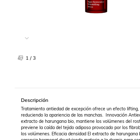
Libros, revistas y comics
Películas, series de tv y música
Otras categorías
Bebidas
Súpermercado
Farmacia
1
/
3
Descripción
Tratamiento antiedad de excepción ofrece un efecto lifting, r
reduciendo la apariencia de las manchas.  Innovación Antied
extracto de harungana bio, mantiene los volúmenes del rostro.
previene la caída del tejido adiposo provocado por los fibro
los volúmenes. Eficacia densidad El extracto de harungana bi