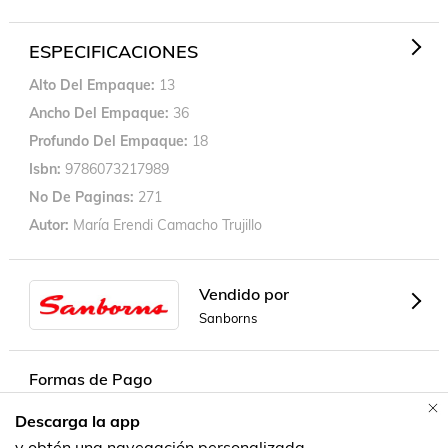
ESPECIFICACIONES
Alto Del Empaque
13
Ancho Del Empaque
36
Profundo Del Empaque
18
Isbn
9786073217989
No De Paginas
271
Autor
María Erendi Camacho Trujillo
Vendido por
Sanborns
Formas de Pago
Descarga la app
Contacta a un vendedor!
y obtén una navegación personalizada