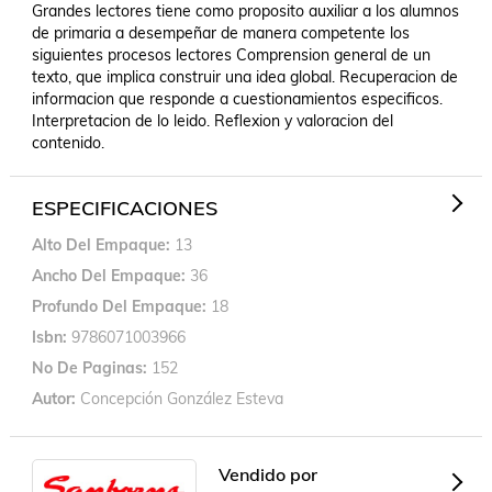
Grandes lectores tiene como proposito auxiliar a los alumnos 
de primaria a desempeñar de manera competente los 
siguientes procesos lectores Comprension general de un 
texto, que implica construir una idea global. Recuperacion de 
informacion que responde a cuestionamientos especificos. 
Interpretacion de lo leido. Reflexion y valoracion del 
contenido.
ESPECIFICACIONES
Alto Del Empaque
13
Ancho Del Empaque
36
Profundo Del Empaque
18
Isbn
9786071003966
No De Paginas
152
Autor
Concepción González Esteva
Vendido por