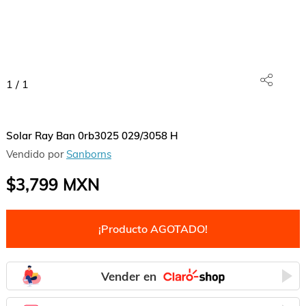
1
/
1
Solar Ray Ban 0rb3025 029/3058 H
Vendido por
Sanborns
$3,799
MXN
¡Producto AGOTADO!
Vender en