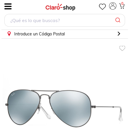
Solar Ray Ban 0rb3025 029/3058 H
0
.
Introduce un Código Postal