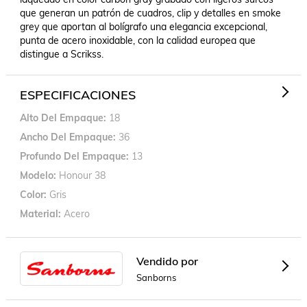
que generan un patrón de cuadros, clip y detalles en smoke 
grey que aportan al bolígrafo una elegancia excepcional, 
punta de acero inoxidable, con la calidad europea que 
distingue a Scrikss.
ESPECIFICACIONES
Alto Del Empaque
18
Ancho Del Empaque
36
Profundo Del Empaque
13
Modelo
Honour 38
Color
Gris
Material
Acero
Vendido por
Sanborns