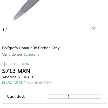
1
/
1
Bolígrafo Honour 38 Carbon Grey
Vendido por
Sanborns
-
30
%
$1,019
$713
MXN
Ahorras
$306.00
ENVÍO GRATIS
a partir de $
999
Cantidad:
1