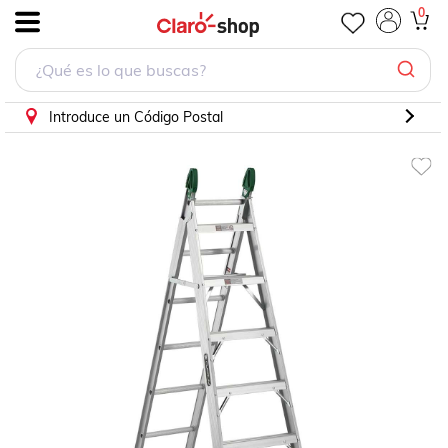
Escalera Convertible de Aluminio (13 Escalones) Cuprum C
0
.
Introduce un Código Postal