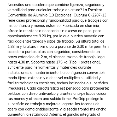
Necesitas una escalera que combine ligereza, seguridad y 
versatilidad para cualquier trabajo en altura? La Escalera 
Convertible de Aluminio (13 Escalones) Cuprum C-2287-13 
rene diseo profesional y funcionalidad para que trabajes con 
ms confianza y menos esfuerzo. Fabricada en aluminio, 
ofrece la resistencia necesaria sin exceso de peso: pesa 
aproximadamente 9.20 kg, por lo que puedes moverla con 
facilidad entre tareas y sitios de trabajo. Su altura total de 
1.83 m y la altura mxima para pararse de 2.30 m te permiten 
acceder a puntos altos con seguridad; considerando un 
brazo extendido de 2 m, el alcance mximo de trabajo llega 
hasta 4.30 m. Soporta hasta 175 kg (Tipo II profesional), 
suficiente para herramientas y materiales durante 
instalaciones o mantenimiento. La configuracin convertible 
modo tijera, extensin y a desnivel multiplica su utilidad y 
facilita trabajar en escaleras, techos inclinados o superficies 
irregulares. Cada caracterstica est pensada para protegerte: 
peldaos con diseo antivuelco y tirantes anti-pellizcos cuidan 
tus manos y ofrecen una subida firme; ProGrip protege la 
superficie de trabajo y mejora el agarre; los tacones de 
acero con goma antideslizante y la seccin frontal ms ancha 
aumentan la estabilidad. Adems, el gancho integrado al 