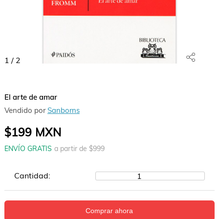
1
/
2
El arte de amar
Vendido por
Sanborns
$199
MXN
ENVÍO GRATIS
a partir de $
999
Cantidad:
1
Comprar ahora