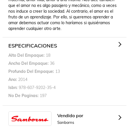
que el amor no es algo pasajero y mecánico, como a veces 
nos induce a creer la sociedad. Al contrario, el amor es el 
fruto de un aprendizaje. Por ello, si queremos aprender a 
amar debemos actuar como lo haríamos si quisiéramos 
aprender cualquier otro arte.
ESPECIFICACIONES
Alto Del Empaque
18
Ancho Del Empaque
36
Profundo Del Empaque
13
Ano
2014
Isbn
978-607-9202-35-4
No De Paginas
197
Vendido por
Sanborns