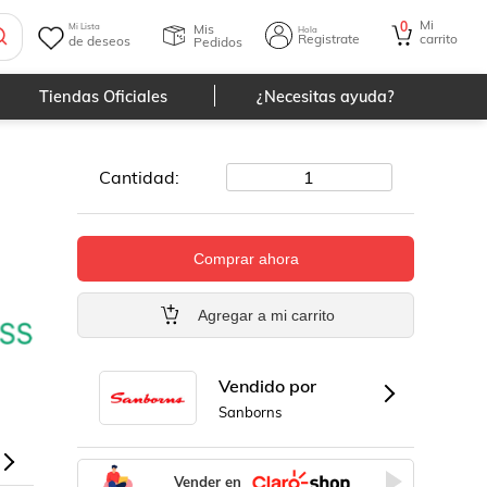
Mi
0
Mis
Mi Lista
Hola
Registrate
carrito
de deseos
Pedidos
Tiendas Oficiales
¿Necesitas ayuda?
Cantidad:
1
Comprar ahora
Agregar a mi carrito
Vendido por
Sanborns
Vender en