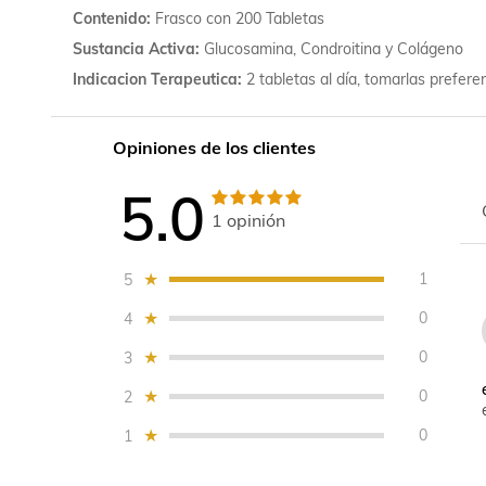
Contenido
Frasco con 200 Tabletas
Sustancia Activa
Glucosamina, Condroitina y Colágeno
Indicacion Terapeutica
2 tabletas al día, tomarlas prefer
Opiniones de los clientes
5.0
1
opinión
1
5
0
4
0
3
0
2
0
1