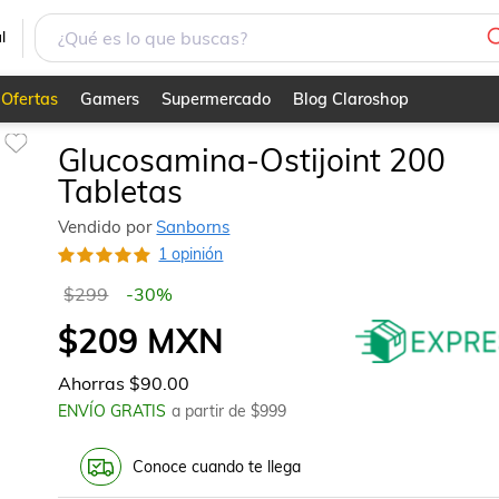
l
Ofertas
Gamers
Supermercado
Blog Claroshop
Glucosamina-Ostijoint 200
Tabletas
Vendido por
Sanborns
1 opinión
$299
-
30
%
$209
MXN
Ahorras
$90.00
ENVÍO GRATIS
a partir de $
999
Conoce cuando te llega