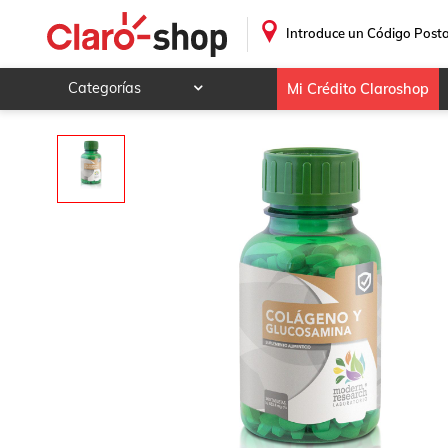
Glucosamina-Ostijoint 200 Tabletas
.
Introduce un Código Posta
Categorías
Mi Crédito Claroshop
Celulares y telefonía
Electrónica y tecnología
Videojuegos
Hogar y jardín
Deportes y ocio
Animales y mascotas
Ferretería y autos
Ropa, calzado y accesorios
Mamá y bebé
Salud, belleza y cuidado personal
Joyería y relojes
Juegos y juguetes