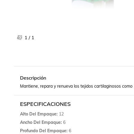
Libros, revistas y comics
Películas, series de tv y música
Otras categorías
Bebidas
Súpermercado
1
/
1
Farmacia
Descripción
Mantiene, repara y renueva los tejidos cartilaginosos como 
ESPECIFICACIONES
Alto Del Empaque
12
Ancho Del Empaque
6
Profundo Del Empaque
6