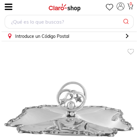
753 Panera Oval Georgian 600Grs
0
.
Introduce un Código Postal