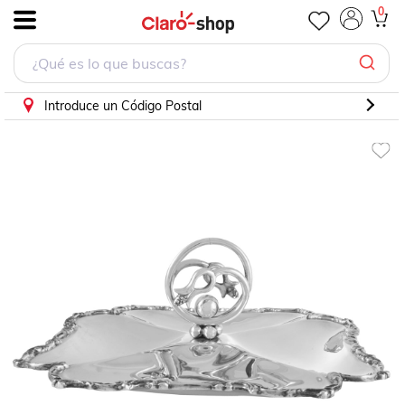
753 Panera Oval Georgian 600Grs
0
.
Introduce un Código Postal