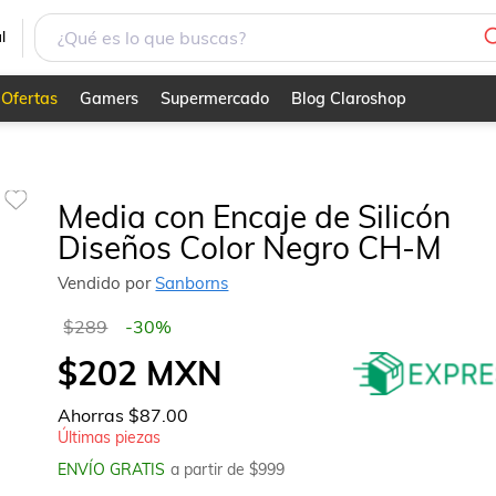
l
Ofertas
Gamers
Supermercado
Blog Claroshop
Media con Encaje de Silicón
Diseños Color Negro CH-M
Vendido por
Sanborns
$289
-
30
%
$202
MXN
Ahorras
$87.00
Últimas piezas
ENVÍO GRATIS
a partir de $
999