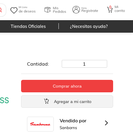
Mi
0
Mis
Mi Lista
Hola
Registrate
carrito
de deseos
Pedidos
Tiendas Oficiales
¿Necesitas ayuda?
Cantidad:
1
Comprar ahora
Agregar a mi carrito
Vendido por
Sanborns