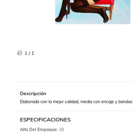
Libros, revistas y comics
Películas, series de tv y música
Otras categorías
Bebidas
Súpermercado
Farmacia
1
/
1
Descripción
Elaborada con la mejor calidad, media con encaje y bandas d
ESPECIFICACIONES
Alto Del Empaque
18