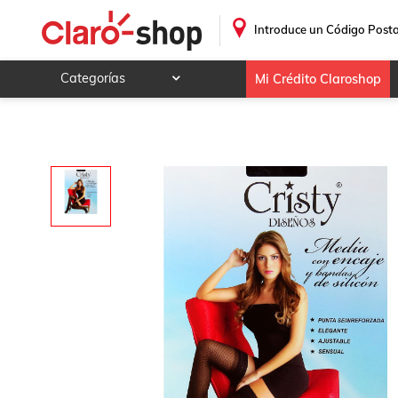
Media con Encaje de Silicón Diseños Color Negro CH-M
.
Introduce un Código Posta
Categorías
Mi Crédito Claroshop
Celulares y telefonía
Electrónica y tecnología
Videojuegos
Hogar y jardín
Deportes y ocio
Animales y mascotas
Ferretería y autos
Ropa, calzado y accesorios
Mamá y bebé
Salud, belleza y cuidado personal
Joyería y relojes
Juegos y juguetes