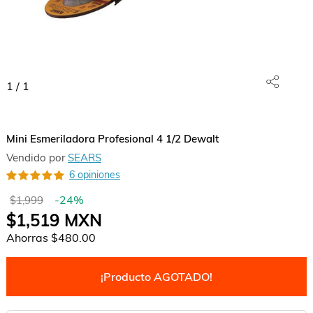
1
/
1
Mini Esmeriladora Profesional 4 1/2 Dewalt
Vendido por
SEARS
6 opiniones
-
24
%
$1,999
$1,519
MXN
Ahorras
$480.00
¡Producto AGOTADO!